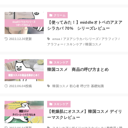
クリーム
【使ってみた！】middleオトベのアヌア
シラカバ 70% シリーズレビュー
2022.12.30更新
anua
/
アヌアシラカバシリーズ
/
アラフィフ
/
アラフォー
/
スキンケア
/
韓国コスメ
スキンケア
韓国コスメ 商品の呼び方まとめ
2022.06.04投稿
韓国コスメ 初心者 呼び方 基礎知識
スキンケア
【乾燥肌にオススメ】韓国コスメ デイリ
ーマスクレビュー
2022.06.04更新
スキンケア
/
デイリーマスクパック
/
乾燥肌
/
韓