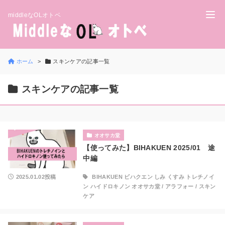
middleなOLオトベ
ホーム
スキンケアの記事一覧
スキンケアの記事一覧
オオサカ堂
【使ってみた】BIHAKUEN 2025/01 途
中編
2025.01.02投稿
BIHAKUEN ビハクエン しみ くすみ トレチノイ
ン ハイドロキノン オオサカ堂
/
アラフォー
/
スキン
ケア