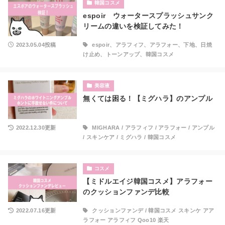
韓国コスメ
espoir ウォータースプラッシュサンク
リームの違いを検証してみた！
2023.05.04投稿
espoir、アラフィフ、アラフォー、下地、日焼
け止め、トーンアップ、韓国コスメ
美容液
無くては困る！【ミグハラ】のアンプル
2022.12.30更新
MIGHARA
/
アラフィフ
/
アラフォー
/
アンプル
/
スキンケア
/
ミグハラ
/
韓国コスメ
コスメ
【ミドルエイジ韓国コスメ】アラフォー
のクッションファンデ比較
2022.07.16更新
クッションファンデ
/
韓国コスメ スキンケ アア
ラフォー アラフィフ Qoo10 楽天