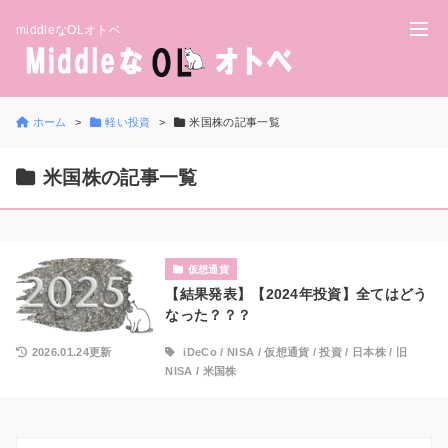
middleなOLオトベ
ホーム
軽い投資
米国株の記事一覧
米国株の記事一覧
仮想通貨
【結果発表】【2024年投資】全てはどう
なった？？？
2026.01.24更新
iDeCo
/
NISA
/
仮想通貨
/
投資
/
日本株
/
旧
NISA
/
米国株